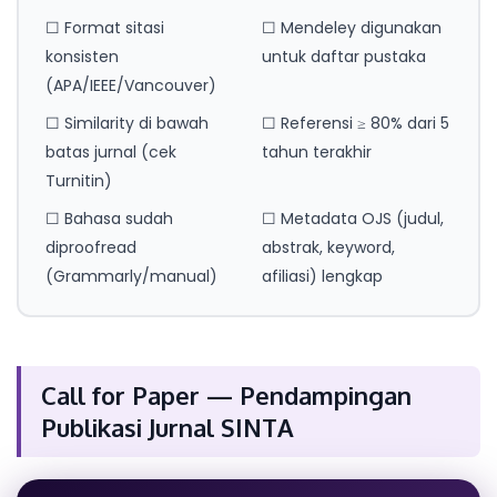
☐ Format sitasi
☐ Mendeley digunakan
konsisten
untuk daftar pustaka
(APA/IEEE/Vancouver)
☐ Similarity di bawah
☐ Referensi ≥ 80% dari 5
batas jurnal (cek
tahun terakhir
Turnitin)
☐ Bahasa sudah
☐ Metadata OJS (judul,
diproofread
abstrak, keyword,
(Grammarly/manual)
afiliasi) lengkap
Call for Paper — Pendampingan
Publikasi Jurnal SINTA