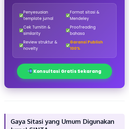
Penyesuaian
Format sitasi &
template jurnal
Mendeley
Cek Turnitin &
Proofreading
similarity
bahasa
Review struktur &
Garansi Publish
novelty
100%
Konsultasi Gratis Sekarang
Gaya Sitasi yang Umum Digunakan