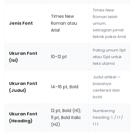
Times New
Times New
Roman lebih
Jenis Font
Roman atau
umum;
Arial
sebagian jurnal
teknik pakai Arial
Paling umum 11pt
Ukuran Font
10–12 pt
atau 12pt untuk
(Isi)
teks utama
Judul artikel —
Ukuran Font
biasanya
14–16 pt, Bold
(Judul)
centered dan
bold
12 pt, Bold (H1);
Numbering
Ukuran Font
11 pt, Bold Italic
heading: 1. / 1.1 /
(Heading)
1.1.1
(H2)