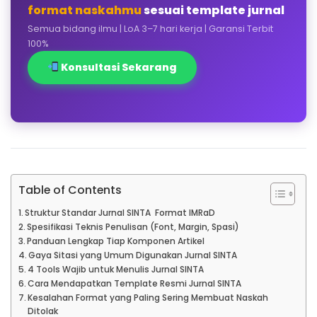
format naskahmu
sesuai template jurnal
Semua bidang ilmu | LoA 3–7 hari kerja | Garansi Terbit
100%
Konsultasi Sekarang
Table of Contents
Struktur Standar Jurnal SINTA Format IMRaD
Spesifikasi Teknis Penulisan (Font, Margin, Spasi)
Panduan Lengkap Tiap Komponen Artikel
Gaya Sitasi yang Umum Digunakan Jurnal SINTA
4 Tools Wajib untuk Menulis Jurnal SINTA
Cara Mendapatkan Template Resmi Jurnal SINTA
Kesalahan Format yang Paling Sering Membuat Naskah
Ditolak