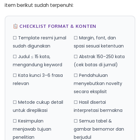
item berikut sudah terpenuhi:
CHECKLIST FORMAT & KONTEN
☐ Template resmi jurnal
☐ Margin, font, dan
sudah digunakan
spasi sesuai ketentuan
☐ Judul ≤ 15 kata,
☐ Abstrak 150–250 kata
mengandung keyword
(cek batas di jurnal)
☐ Kata kunci 3–6 frasa
☐ Pendahuluan
relevan
menyebutkan novelty
secara eksplisit
☐ Metode cukup detail
☐ Hasil disertai
untuk direplikasi
interpretasi bermakna
☐ Kesimpulan
☐ Semua tabel &
menjawab tujuan
gambar bernomor dan
penelitian
berjudul