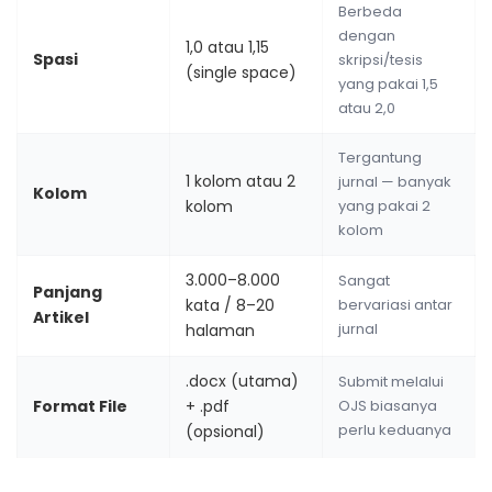
Berbeda
dengan
1,0 atau 1,15
Spasi
skripsi/tesis
(single space)
yang pakai 1,5
atau 2,0
Tergantung
1 kolom atau 2
jurnal — banyak
Kolom
kolom
yang pakai 2
kolom
3.000–8.000
Sangat
Panjang
kata / 8–20
bervariasi antar
Artikel
jurnal
halaman
.docx (utama)
Submit melalui
Format File
+ .pdf
OJS biasanya
perlu keduanya
(opsional)